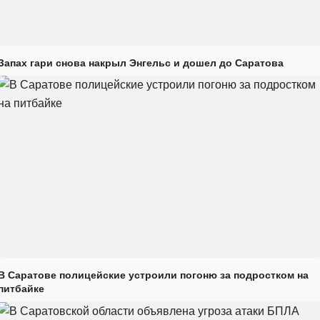
Запах гари снова накрыл Энгельс и дошел до Саратова
В Саратове полицейские устроили погоню за подростком на
питбайке