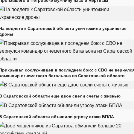
Пропавшего в Петровске мужчину нашли мертвым
На подлете к Саратовской области уничтожили украинские
дроны
Прикрывал сослуживцев в последнем бою: с СВО не вернулс
командир огнеметного батальона из Саратовской области
В Саратовской области еще двое свели счеты с жизнью
В Саратовской области объявили угрозу атаки БПЛА