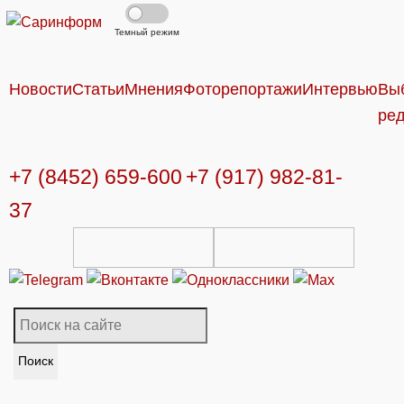
Темный режим
Новости
Статьи
Мнения
Фоторепортажи
Интервью
Вы
ре
+7 (8452) 659-600
+7 (917) 982-81-
37
Поиск