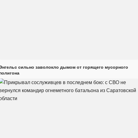
Энгельс сильно заволокло дымом от горящего мусорного
полигона