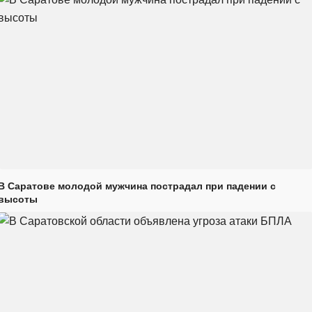
В Саратове молодой мужчина пострадал при падении с
высоты