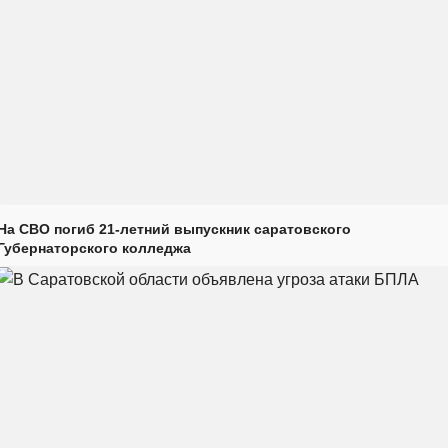
На СВО погиб 21-летний выпускник саратовского
Губернаторского колледжа