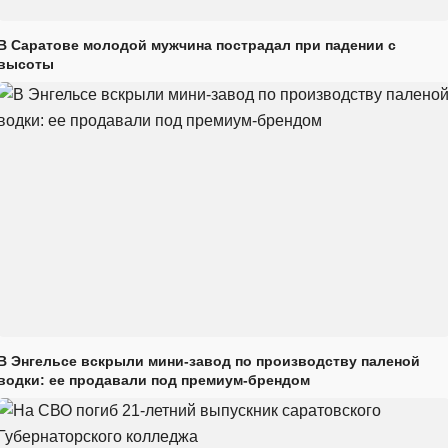
В Саратове молодой мужчина пострадал при падении с
высоты
В Энгельсе вскрыли мини-завод по производству паленой
водки: ее продавали под премиум-брендом