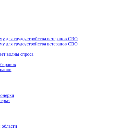
му для трудоустройства ветеранов СВО
ает волны спроса
аранов
нерки