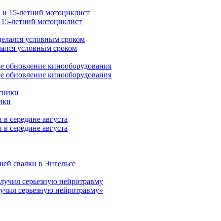
и 15-летний мотоциклист
лался условным сроком
ое обновление кинооборудования
ики
 в середине августа
шей свалки в Энгельсе
лучил серьезную нейротравму»