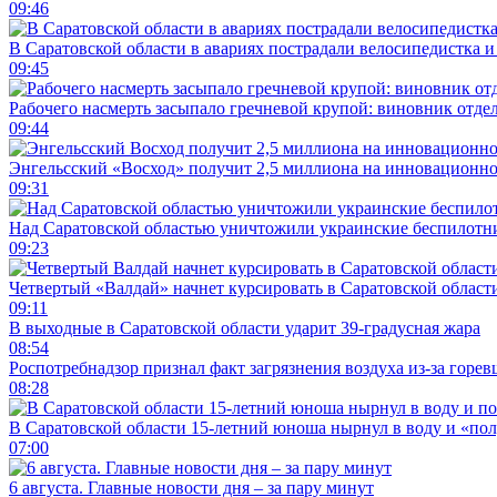
09:46
В Саратовской области в авариях пострадали велосипедистка 
09:45
Рабочего насмерть засыпало гречневой крупой: виновник отде
09:44
Энгельсский «Восход» получит 2,5 миллиона на инновационн
09:31
Над Саратовской областью уничтожили украинские беспилотн
09:23
Четвертый «Валдай» начнет курсировать в Саратовской области
09:11
В выходные в Саратовской области ударит 39-градусная жара
08:54
Роспотребнадзор признал факт загрязнения воздуха из-за горев
08:28
В Саратовской области 15-летний юноша нырнул в воду и «по
07:00
6 августа. Главные новости дня – за пару минут