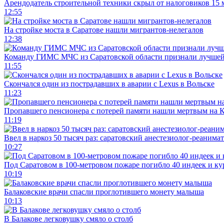
Арендодатель строительной техники скрыл от налоговиков 15 
12:55
На стройке моста в Саратове нашли мигрантов-нелегалов
12:38
Команду ГИМС МЧС из Саратовской области признали лучшей
11:55
Скончался один из пострадавших в аварии c Lexus в Вольске
11:23
Пропавшего пенсионера с потерей памяти нашли мертвым на 
11:19
Ввел в наркоз 50 тысяч раз: саратовский анестезиолог-реанима
10:27
Под Саратовом в 100-метровом пожаре погибло 40 индеек и ку
10:19
Балаковские врачи спасли проглотившего монету малыша
10:13
В Балакове легковушку смяло о столб