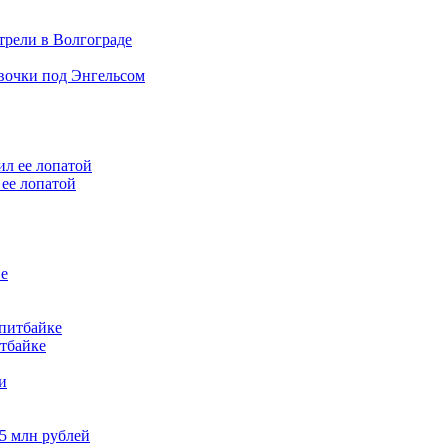
трели в Волгограде
евочки под Энгельсом
ее лопатой
итбайке