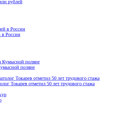
млн рублей
 в России
Кумысной поляне
толог Токарев отметил 50 лет трудового стажа
р