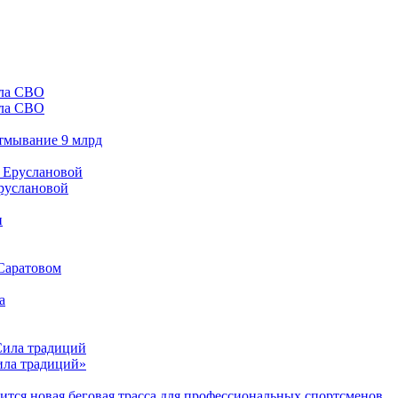
ала СВО
отмывание 9 млрд
Еруслановой
 Саратовом
Сила традиций»
тся новая беговая трасса для профессиональных спортсменов