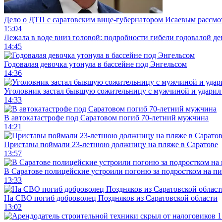
Дело о ДТП с саратовским вице-губернатором Исаевым рассмо
15:04
Лежала в воде вниз головой: подробности гибели годовалой д
14:45
Годовалая девочка утонула в бассейне под Энгельсом
14:36
Уголовник застал бывшую сожительницу с мужчиной и ударил 
14:33
В автокатастрофе под Саратовом погиб 70-летний мужчина
14:21
Приставы поймали 23-летнюю должницу на пляже в Саратове
13:57
В Саратове полицейские устроили погоню за подростком на п
13:33
На СВО погиб доброволец Поздняков из Саратовской области
13:02