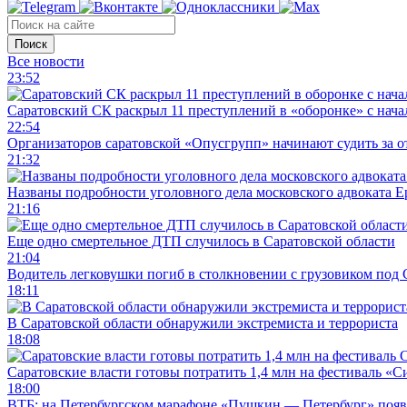
Поиск
Все новости
23:52
Саратовский СК раскрыл 11 преступлений в «оборонке» с нач
22:54
Организаторов саратовской «Опусгрупп» начинают судить за 
21:32
Названы подробности уголовного дела московского адвоката 
21:16
Еще одно смертельное ДТП случилось в Саратовской области
21:04
Водитель легковушки погиб в столкновении с грузовиком под
18:11
В Саратовской области обнаружили экстремиста и террориста
18:08
Саратовские власти готовы потратить 1,4 млн на фестиваль «
18:00
ВТБ: на Петербургском марафоне «Пушкин — Петербург» появи