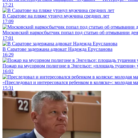
17:21
В Саратове на пляже утонул мужчина средних лет
17:09
Московский наркосбытчик попал под статью об отмывании ден
17:01
В Саратове задержана адвокат Надежда Ерусланова
16:29
Пожар на мусорном полигоне в Энгельсе: «площадь тушения»
16:02
«Преследовал и интересовался ребенком в коляске»: молодая м
15:31