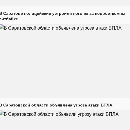
В Саратове полицейские устроили погоню за подростком на
питбайке
В Саратовской области объявлена угроза атаки БПЛА