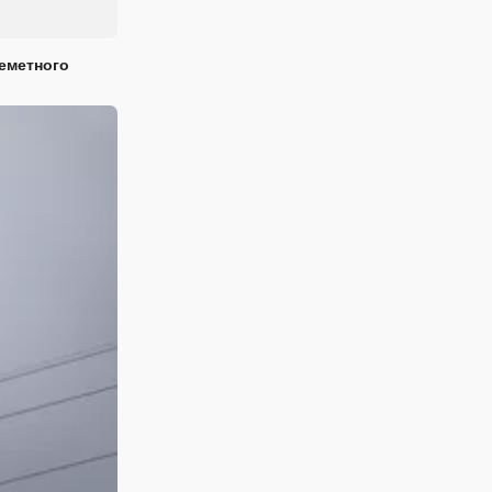
еметного