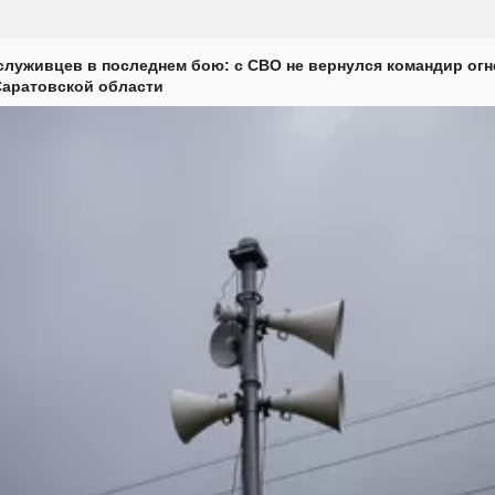
луживцев в последнем бою: с СВО не вернулся командир огн
Саратовской области