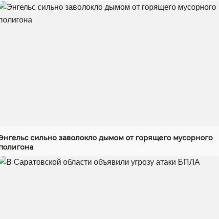
Энгельс сильно заволокло дымом от горящего мусорного
полигона