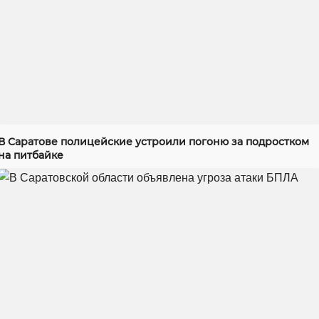
В Саратове полицейские устроили погоню за подростком
на питбайке