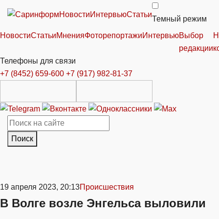
Новости
Интервью
Статьи
Темный режим
Новости
Статьи
Мнения
Фоторепортажи
Интервью
Выбор
Н
редакции
к
Телефоны для связи
+7 (8452) 659-600
+7 (917) 982-81-37
Поиск
19 апреля 2023, 20:13
Происшествия
В Волге возле Энгельса выловили