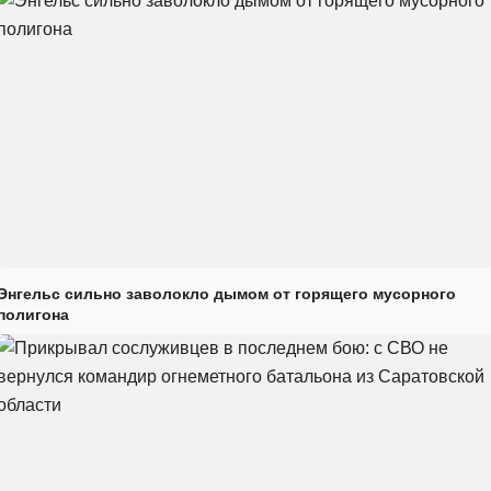
Энгельс сильно заволокло дымом от горящего мусорного
полигона