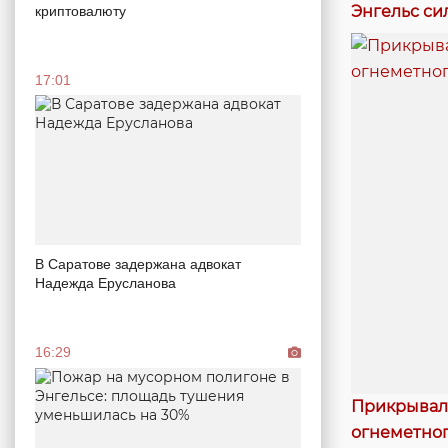
Энгельс си
криптовалюту
17:01
В Саратове задержана адвокат
Надежда Ерусланова
16:29
Прикрывал 
огнеметног