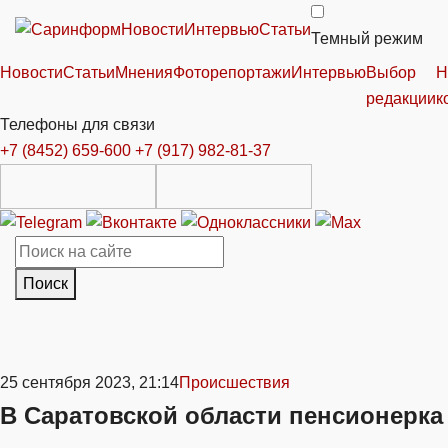
Новости
Интервью
Статьи
Темный режим
Новости
Статьи
Мнения
Фоторепортажи
Интервью
Выбор
Н
редакции
к
Телефоны для связи
+7 (8452) 659-600
+7 (917) 982-81-37
Поиск
25 сентября 2023, 21:14
Происшествия
В Саратовской области пенсионерка