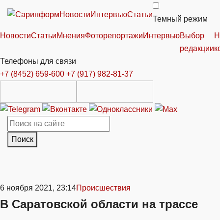
Новости
Интервью
Статьи
Темный режим
Новости
Статьи
Мнения
Фоторепортажи
Интервью
Выбор
Н
редакции
к
Телефоны для связи
+7 (8452) 659-600
+7 (917) 982-81-37
Поиск
6 ноября 2021, 23:14
Происшествия
В Саратовской области на трассе