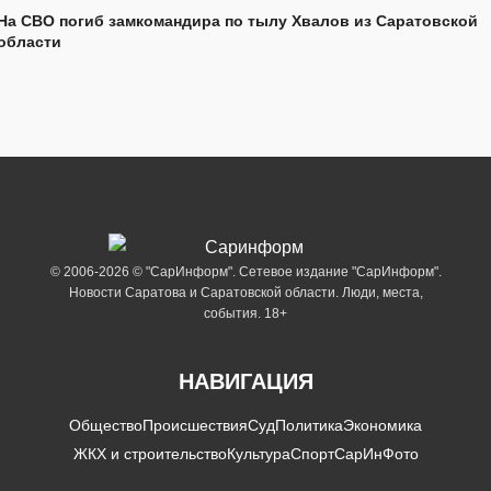
На СВО погиб замкомандира по тылу Хвалов из Саратовской
области
© 2006-2026 © "СарИнформ". Сетевое издание "СарИнформ".
Новости Саратова и Саратовской области. Люди, места,
события. 18+
НАВИГАЦИЯ
Общество
Происшествия
Суд
Политика
Экономика
ЖКХ и строительство
Культура
Спорт
СарИнФото