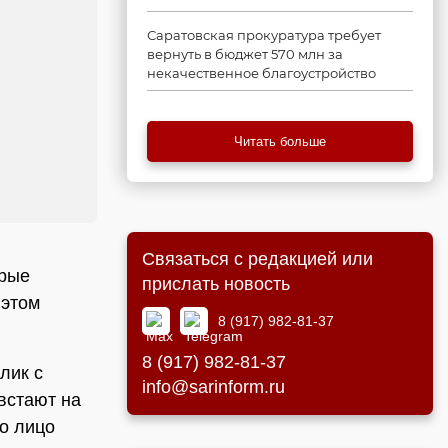
Саратовская прокуратура требует
вернуть в бюджет 570 млн за
некачественное благоустройство
Читать больше
Связаться с редакцией или
орые
прислать новость
 этом
8 (917) 982-81-37
8 (917) 982-81-37
лик с
info@sarinform.ru
встают на
то лицо