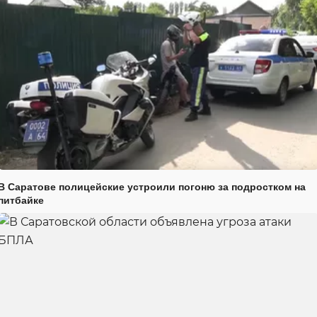
В Саратове полицейские устроили погоню за подростком на
питбайке