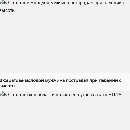
В Саратове молодой мужчина пострадал при падении с
высоты