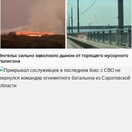
Энгельс сильно заволокло дымом от горящего мусорного
полигона