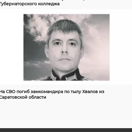
Губернаторского колледжа
На СВО погиб замкомандира по тылу Хвалов из
Саратовской области