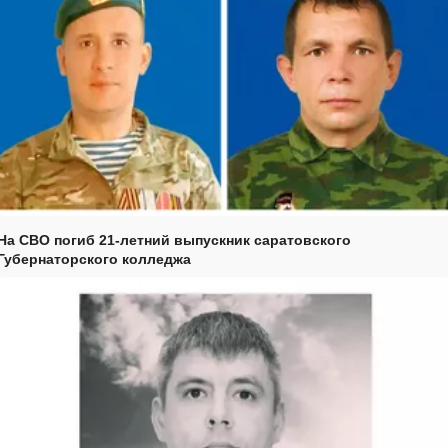
На СВО погиб 21-летний выпускник саратовского
Губернаторского колледжа