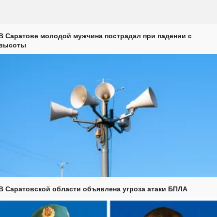
В Саратове молодой мужчина пострадал при падении с
высоты
В Саратовской области объявлена угроза атаки БПЛА