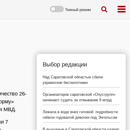
Темный режим
Выбор редакции
Над Саратовской областью сбили
украинские беспилотники
чество 26-
Организаторов саратовской «Опусгрупп»
начинают судить за отмывание 9 млрд
орму»
я МВД.
Лежала в воде вниз головой: подробности
гибели годовалой девочки под Энгельсом
и 7
а
В выходные в Саратовской области ударит