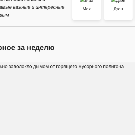
самые важные и интересные
Max
Дзен
рвым
рное за неделю