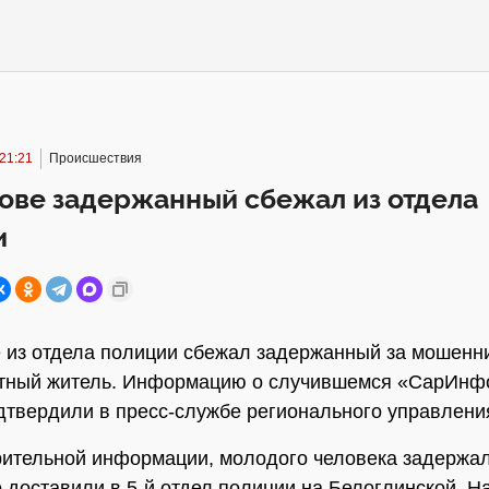
21:21
Происшествия
ове задержанный сбежал из отдела
и
 из отдела полиции сбежал задержанный за мошенни
стный житель. Информацию о случившемся «СарИнф
дтвердили в пресс-службе регионального управлени
ительной информации, молодого человека задержал
о доставили в 5-й отдел полиции на Белоглинской. Н