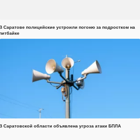
В Саратове полицейские устроили погоню за подростком на
питбайке
В Саратовской области объявлена угроза атаки БПЛА