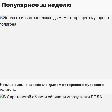
Популярное за неделю
Энгельс сильно заволокло дымом от горящего мусорного
полигона