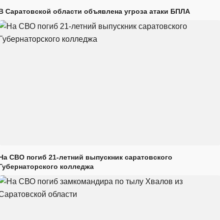
В Саратовской области объявлена угроза атаки БПЛА
На СВО погиб 21-летний выпускник саратовского
Губернаторского колледжа