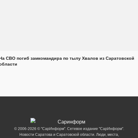
На СВО погиб замкомандира по тылу Хвалов из Саратовской
области
© 2006-2026 © "СарИнформ". Сетевое издание "СарИнформ".
Новости Саратова и Саратовской области. Люди, места,