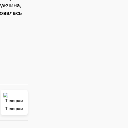
мужчина,
бовалась
Телеграм