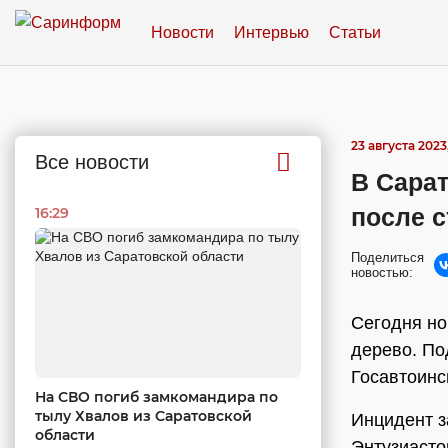
Новости
Интервью
Статьи
23 августа 2023
Все новости
В Сара
после 
16:29
Поделиться
новостью:
Сегодня но
дерево. По
Госавтоинс
На СВО погиб замкомандира по
тылу Хвалов из Саратовской
Инцидент з
области
Энтузиасто