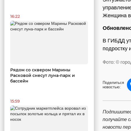
управление
Женщина вс
16:22
Обновлено
В ГИБДД ут
подростку 
Фото: © гор
Рядом со сквером Марины
Расковой снесут луна-парк и
бассейн
Поделиться
новостью:
15:59
Подпишитес
получайте 
новости пе