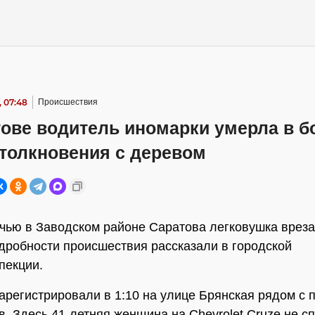
, 07:48
Происшествия
тове водитель иномарки умерла в б
столкновения с деревом
чью в Заводском районе Саратова легковушка вреза
дробности происшествия рассказали в городской
пекции.
арегистрировали в 1:10 на улице Брянская рядом с 
в. Здесь 41-летняя женщина на Chevrolet Cruze не с