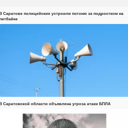
В Саратове полицейские устроили погоню за подростком на
питбайке
В Саратовской области объявлена угроза атаки БПЛА