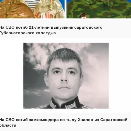
На СВО погиб 21-летний выпускник саратовского
Губернаторского колледжа
На СВО погиб замкомандира по тылу Хвалов из Саратовской
области