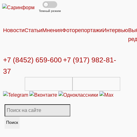
Темный режим
Новости
Статьи
Мнения
Фоторепортажи
Интервью
Вы
ре
+7 (8452) 659-600
+7 (917) 982-81-
37
Поиск