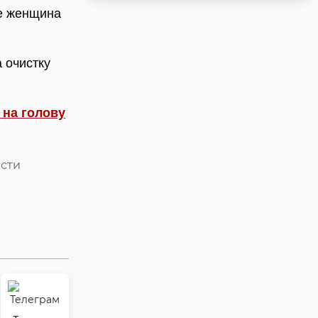
те женщина
 очистку
 на голову
асти