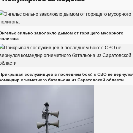
Энгельс сильно заволокло дымом от горящего мусорного
полигона
Прикрывал сослуживцев в последнем бою: с СВО не вернулс
командир огнеметного батальона из Саратовской области