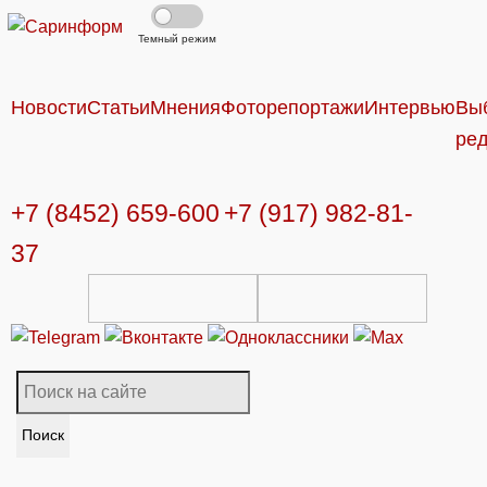
Темный режим
Новости
Статьи
Мнения
Фоторепортажи
Интервью
Вы
ре
+7 (8452) 659-600
+7 (917) 982-81-
37
Поиск