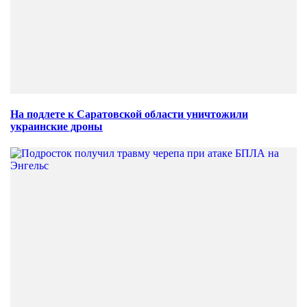
На подлете к Саратовской области уничтожили
украинские дроны