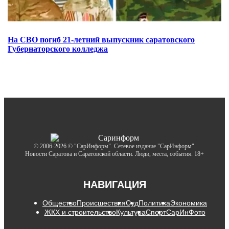
На СВО погиб 21-летний выпускник саратовского
Губернаторского колледжа
© 2006-2026 © "СарИнформ". Сетевое издание "СарИнформ".
Новости Саратова и Саратовской области. Люди, места, события. 18+
НАВИГАЦИЯ
Общество
Происшествия
Суд
Политика
Экономика
ЖКХ и строительство
Культура
Спорт
СарИнФото