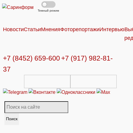
Темный режим
Новости
Статьи
Мнения
Фоторепортажи
Интервью
Вы
ре
+7 (8452) 659-600
+7 (917) 982-81-
37
Поиск