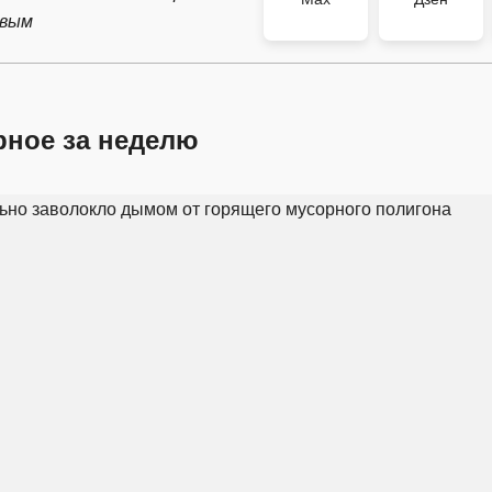
рвым
рное за неделю