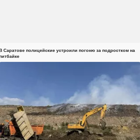
В Саратове полицейские устроили погоню за подростком на
питбайке