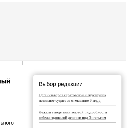
ный
Выбор редакции
Организаторов саратовской «Опусгрупп»
начинают судить за отмывание 9 млрд
Лежала в воде вниз головой: подробности
гибели годовалой девочки под Энгельсом
льного