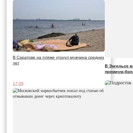
В Саратове на пляже утонул мужчина средних
лет
В Энгельсе в
премиум-бре
17:09