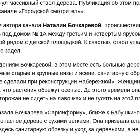
нул массивный ствол дерева. Публикация об этом по
канале «Городской смотритель».
м автора канала
Наталии Бочкаревой
, происшестви
 под домом № 1А между третьим и четвертым ярусо
й рядом с детской площадкой. К счастью, ствол упа
не задел.
ениям Бочкаревой, в этом месте есть больные дере
мые старые и крупные вязы и ясени, санитарную обр
не сделали при реконструкции Набережной». Женщин
 что растения обрежут осенью. До этого времени он
горожан не сидеть на лавочках и не гулять на этой 
азала Бочкарева «СарИнформу», ближе к Бабушкино
 опасное дерево с сухими ветками. Она призвала вл
здесь санитарную обрезку и уход за деревьями, а не