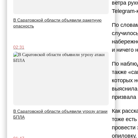
ветра рух
Telegram-
В Саратовской области объявили ракетную
По слова
опасность
случилось
набережно
02:31
и ничего 
По наблюд
также «са
которых 
выяснила,
призвала 
Как расск
В Саратовской области объявили угрозу атаки
БПЛА
тоже есть
провести 
опиловку.