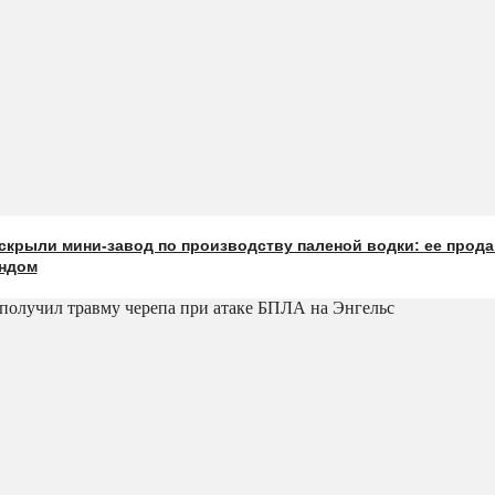
скрыли мини-завод по производству паленой водки: ее прод
ндом