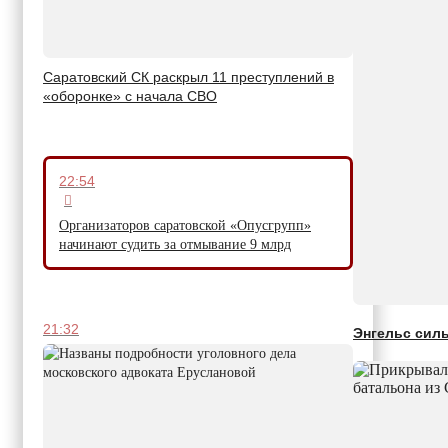
Саратовский СК раскрыл 11 преступлений в
«оборонке» с начала СВО
22:54
Организаторов саратовской «Опусгрупп»
начинают судить за отмывание 9 млрд
21:32
Энгельс сил