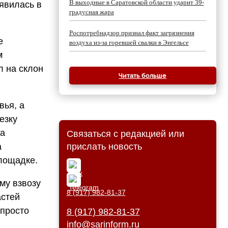
В выходные в Саратовской области ударит 39-
явилась в
градусная жара
Роспотребнадзор признал факт загрязнения
е
воздуха из-за горевшей свалки в Энгельсе
м
л на склон
Читать больше
вья, а
езку
а
Связаться с редакцией или
а
прислать новость
площадке.
му взвозу
8 (917) 982-81-37
астей
 просто
8 (917) 982-81-37
info@sarinform.ru