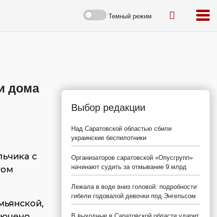
Темный режим
и дома
Выбор редакции
Над Саратовской областью сбили
украинские беспилотники
льчика с
Организаторов саратовской «Опусгрупп»
начинают судить за отмывание 9 млрд
том
Лежала в воде вниз головой: подробности
гибели годовалой девочки под Энгельсом
мьянской,
лючено,
В выходные в Саратовской области ударит