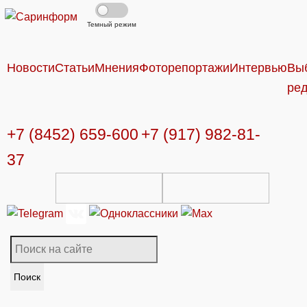
Темный режим
Новости
Статьи
Мнения
Фоторепортажи
Интервью
Вы
ре
+7 (8452) 659-600
+7 (917) 982-81-
37
Поиск