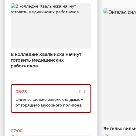
В колледже Хвалынска начнут
готовить медицинских
работников
08:23
Энгельс сильно заволокло дымом
от горящего мусорного полигона
Энгельс силь
07:00