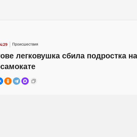
14:29
Происшествия
ове легковушка сбила подростка н
осамокате