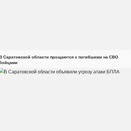
В Саратовской области прощаются с погибшими на СВО
бойцами