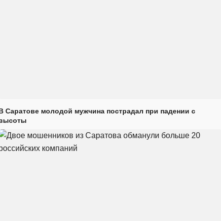
В Саратове молодой мужчина пострадал при падении с
высоты