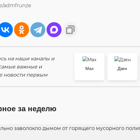
me/admfrunze
ь на наши каналы и
самые важные и
Max
Дзен
е новости первым
рное за неделю