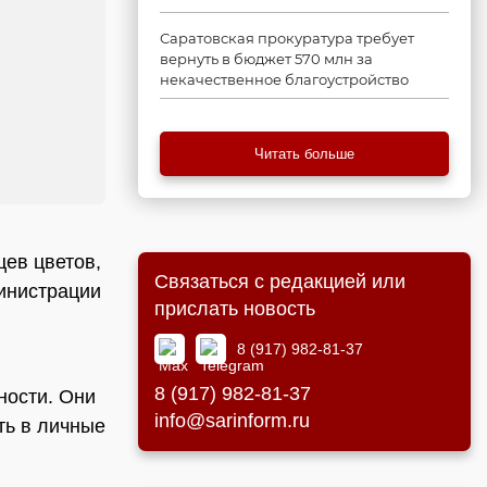
Саратовская прокуратура требует
вернуть в бюджет 570 млн за
некачественное благоустройство
Читать больше
цев цветов,
Связаться с редакцией или
министрации
прислать новость
8 (917) 982-81-37
8 (917) 982-81-37
ности. Они
info@sarinform.ru
ть в личные