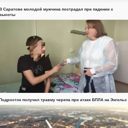
В Саратове молодой мужчина пострадал при падении с
высоты
Подросток получил травму черепа при атаке БПЛА на Энгельс