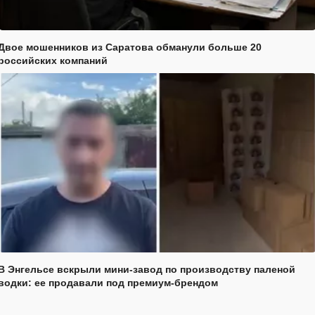
Двое мошенников из Саратова обманули больше 20
российских компаний
В Энгельсе вскрыли мини-завод по производству паленой
водки: ее продавали под премиум-брендом