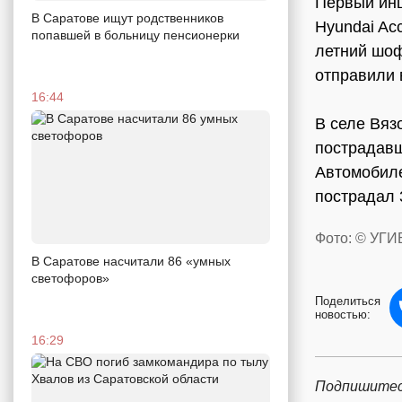
Первый инц
В Саратове ищут родственников
Hyundai Ac
попавшей в больницу пенсионерки
летний шоф
отправили 
16:44
В селе Вяз
пострадавш
Автомобиле
пострадал 
Фото: © УГИ
В Саратове насчитали 86 «умных
светофоров»
Поделиться
новостью:
16:29
Подпишитес