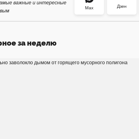
самые важные и интересные
Дзен
Max
рвым
рное за неделю