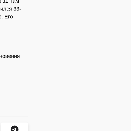
вка. Там
дился 33-
. Его
кновения