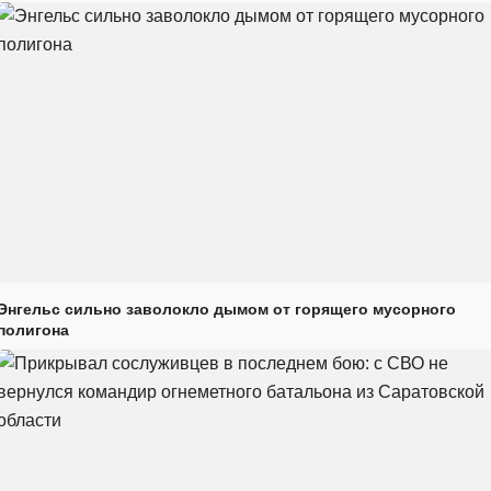
Энгельс сильно заволокло дымом от горящего мусорного
полигона