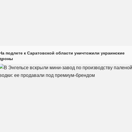
На подлете к Саратовской области уничтожили украинские
дроны