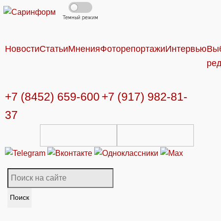
Темный режим
Новости
Статьи
Мнения
Фоторепортажи
Интервью
Вы
ре
+7 (8452) 659-600
+7 (917) 982-81-
37
Поиск