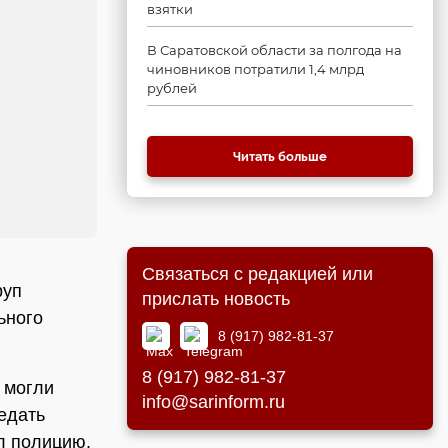
взятки
В Саратовской области за полгода на
чиновников потратили 1,4 млрд
рублей
Читать больше
Связаться с редакцией или
руп
прислать новость
ьного
8 (917) 982-81-37
8 (917) 982-81-37
 могли
info@sarinform.ru
едать
л полицию.