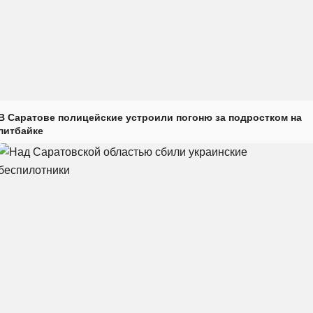
В Саратове полицейские устроили погоню за подростком на
питбайке