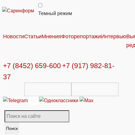
Темный режим
Новости
Статьи
Мнения
Фоторепортажи
Интервью
Вы
ре
+7 (8452) 659-600
+7 (917) 982-81-
37
Поиск