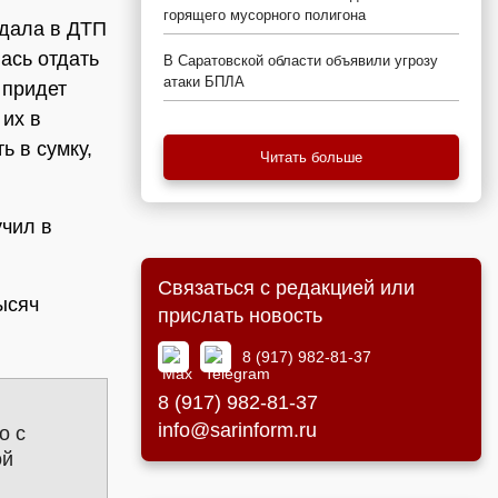
горящего мусорного полигона
адала в ДТП
ась отдать
В Саратовской области объявили угрозу
атаки БПЛА
 придет
 их в
ь в сумку,
Читать больше
учил в
Связаться с редакцией или
ысяч
прислать новость
8 (917) 982-81-37
8 (917) 982-81-37
info@sarinform.ru
о с
ой