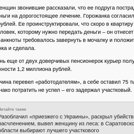
енщин звонившие рассказали, что ее подруга постр
ньги на дорогостоящее лечение. Горожанка согласил
рублей. Ее проинструктировали, что скоро в квартиру
ловек, которому нужно передать деньги – он отнесет
Банкноты требовалось завернуть в мочалку и положит
нка и сделала.
ень еще от двух доверчивых пенсионерок курьер пол
ности 1,2 миллиона рублей.
чина перевел «работодателям», а себе оставил 75 т
нако потратить не успел – его задержал участковый.
Читайте также
Разоблачил «приезжего с Украины», раскрыл убийств
расчленением, вывел женщину из леса: в Саратовск
области выбирают лучшего участкового