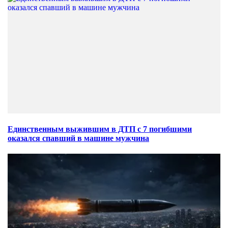
Единственным выжившим в ДТП с 7 погибшими
оказался спавший в машине мужчина