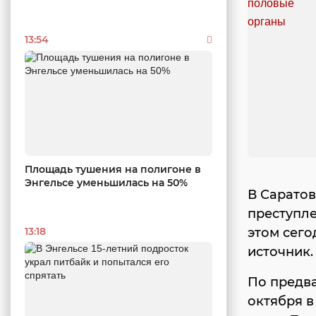
13:54
Площадь тушения на полигоне в
Энгельсе уменьшилась на 50%
В Сарато
преступл
этом сег
13:18
источник.
По предв
октября в