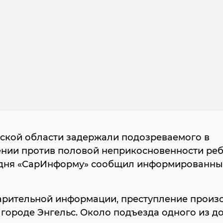
вской области задержали подозреваемого в
ении против половой неприкосновенности реб
одня «СарИнформу» сообщил информированн
арительной информации, преступление произ
 городе Энгельс. Около подъезда одного из д