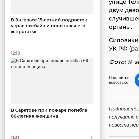
улице Те
двум дево
случившем
В Энгельсе 15-летний подросток
украл питбайк и попытался его
органы.
«спрятать»
Силовики 
УК РФ (ра
12:18
Фото: © sa
Поделиться
новостью:
Подпишитес
В Саратове при пожаре погибла
66-летняя женщина
получайте 
новости пе
11:31