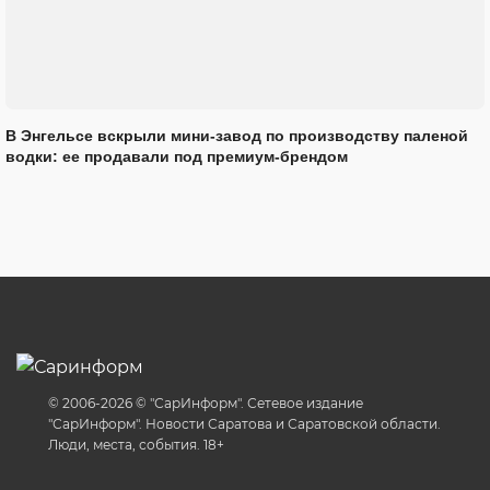
В Энгельсе вскрыли мини-завод по производству паленой
водки: ее продавали под премиум-брендом
© 2006-2026 © "СарИнформ". Сетевое издание
"СарИнформ". Новости Саратова и Саратовской области.
Люди, места, события. 18+