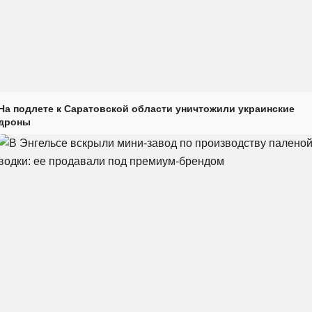
На подлете к Саратовской области уничтожили украинские
дроны