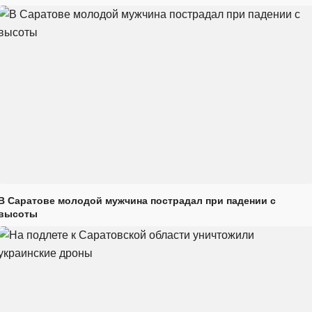
В Саратове молодой мужчина пострадал при падении с
высоты